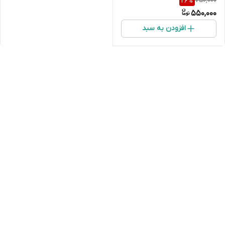
750,000
26
%
550,000
افزودن به سبد