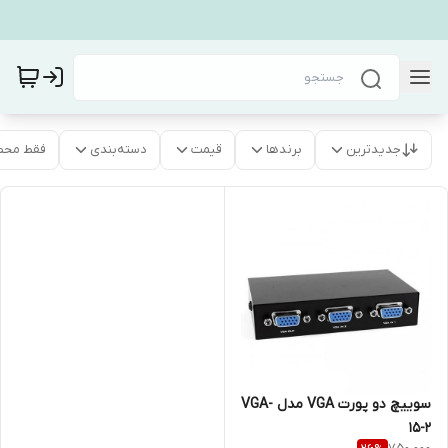
جدیدترین
برندها
قیمت
دسته‌بندی
فقط محص
سوییچ دو پورت VGA مدل VGA-
15-2