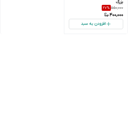
بزرگ
550,000
27
%
400,000
افزودن به سبد