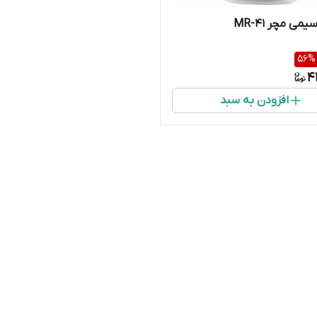
ی مچر MR-41
56
%
4
افزودن به سبد