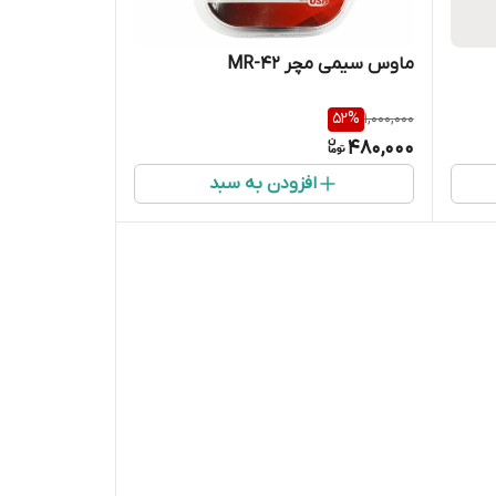
ماوس سیمی مچر MR-42
52
%
1,000,000
480,000
افزودن به سبد