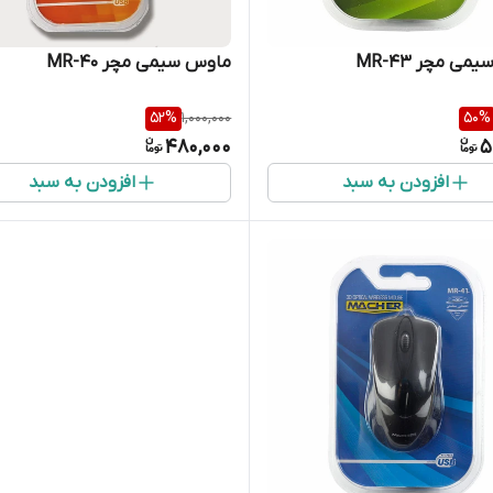
ی مچر MR-43
ماوس سیمی مچر MR-40
52
%
1,000,000
50
%
480,000
5
افزودن به سبد
افزودن به سبد