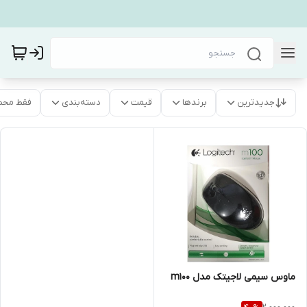
جدیدترین
برندها
قیمت
دسته‌بندی
فقط محص
ماوس سیمی لاجیتک مدل m100