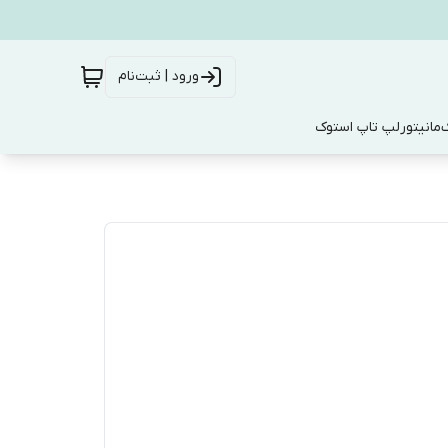
ورود | ثبت‌نام
ک
مانیتور
لپ تاپ استوک