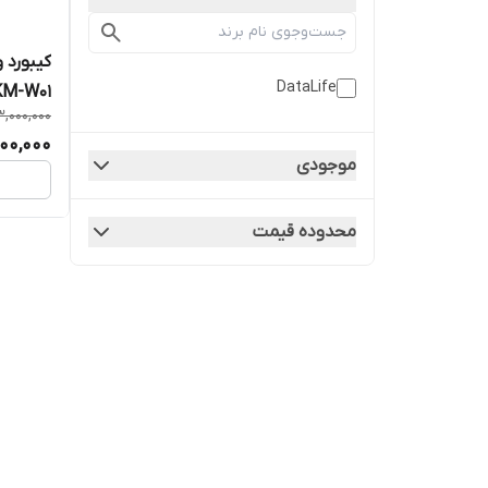
کیبورد 
DataLife
KM-W01
3,000,000
900,000
موجودی
محدوده قیمت