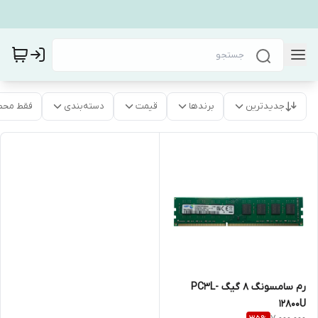
جدیدترین
برندها
قیمت
دسته‌بندی
فقط محص
رم سامسونگ 8 گیگ PC3L-
12800U