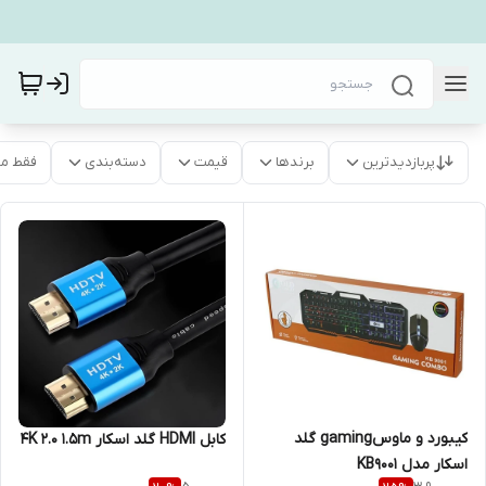
پربازدیدترین
برندها
قیمت
دسته‌بندی
فقط م
کیبورد و ماوسgaming گلد
کابل HDMI گلد اسکار 4K 2.0 1.5m
اسکار مدل KB9001