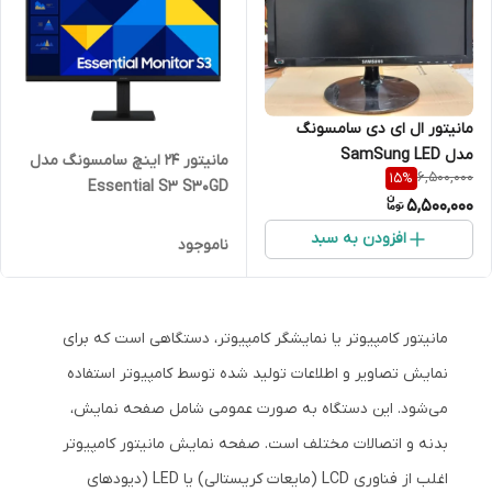
مانیتور ال ای دی سامسونگ
مدل SamSung LED
مانیتور 24 اینچ سامسونگ مدل
6,500,000
15
%
S19A310NPlus
Essential S3 S30GD
5,500,000
LS24D300GAMXUE
افزودن به سبد
ناموجود
مانیتور کامپیوتر یا نمایشگر کامپیوتر، دستگاهی است که برای
نمایش تصاویر و اطلاعات تولید شده توسط کامپیوتر استفاده
می‌شود. این دستگاه به صورت عمومی شامل صفحه نمایش،
بدنه و اتصالات مختلف است. صفحه نمایش مانیتور کامپیوتر
اغلب از فناوری LCD (مایعات کریستالی) یا LED (دیودهای