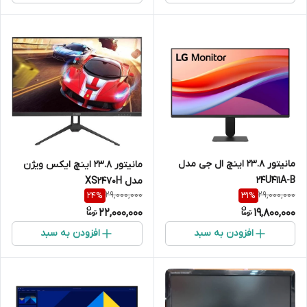
مانیتور 23.8 اینچ ال جی مدل
مانیتور 23.8 اینچ ایکس ویژن
24U411A-B
مدل XS2470H
29,000,000
29,000,000
24
%
31
%
22,000,000
19,800,000
افزودن به سبد
افزودن به سبد