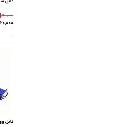
کابل شبکه 15 متری 
1,200,000
920,000
کابل وی جی آ 1.5