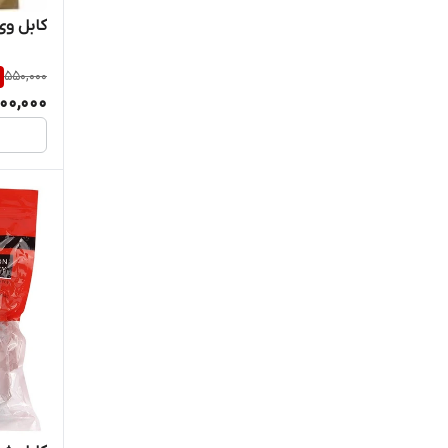
کابل وی جی آ ا
550,000
00,000