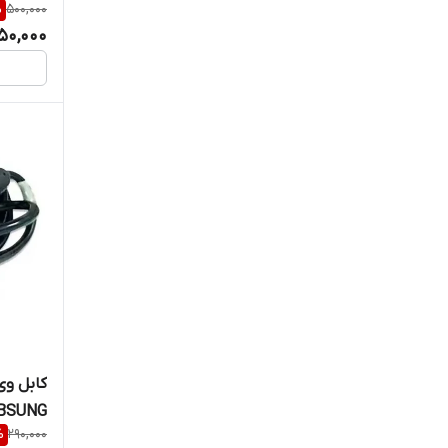
%
500,000
50,000
SYBSUNG کیفیت مشابه
%
290,000