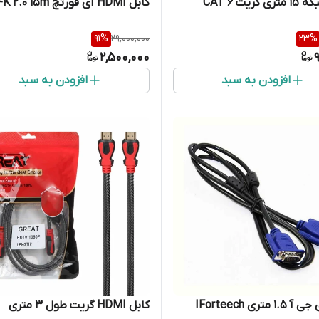
گریت CAT 6
کابل HDMI آی فورتچ 4K 2.0 15m
91
%
29,000,000
23
%
2,500,000
افزودن به سبد
افزودن به سبد
 متری IForteech
کابل HDMI گریت طول 3 متری