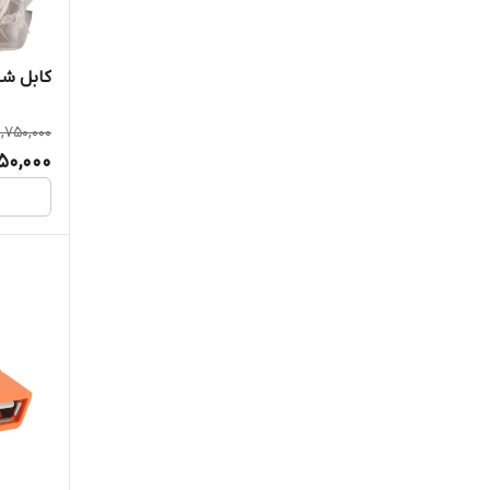
GREAT
کابل شبکه AT6 20M
HDMI
1,750,000
Iforteach
350,000
Macher
Macher
Royal
ROYAL
Sony
Sybsung