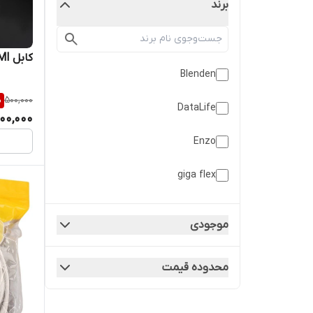
برند
کابل HDMI گلد اسکار 4K 2.0 1.5m
Blenden
%
500,000
DataLife
00,000
Enzo
giga flex
Gold Oscar
موجودی
GoldOscar
محدوده قیمت
GoldOscar
Great