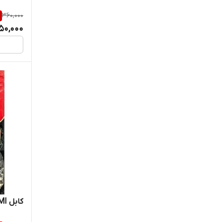
360,000
50,000
کابل HDMI کنفی گریت طول 1.5 متر