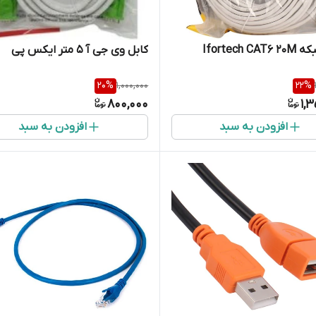
Ifortech C
کابل وی جی آ 5 متر ایکس پی
20
%
1,000,000
22
%
800,000
1,
افزودن به سبد
افزودن به سبد