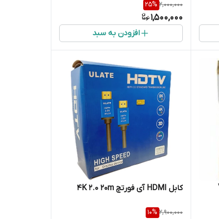
25
%
2,000,000
1,500,000
افزودن به سبد
کابل HDMI آی فورتچ 4K 2.0 20m
10
%
2,900,000