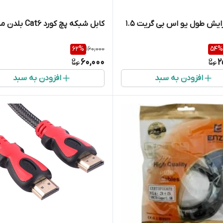
کابل افزایش طول یو اس بی گریت 1.5
کابل شبکه پچ کورد Cat6 بلدن مدل 1m
62
%
160,000
54
%
60,000
2
افزودن به سبد
افزودن به سبد