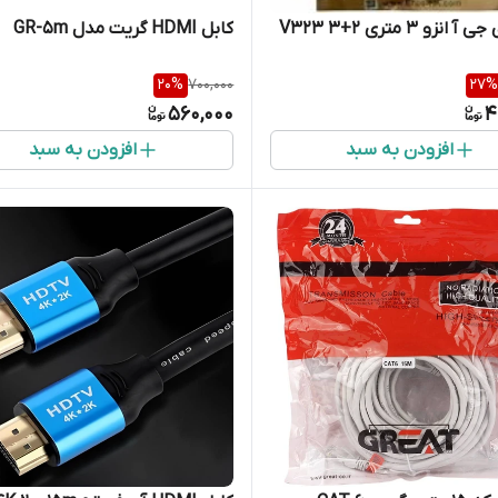
نزو 3 متری V323 3+2
کابل HDMI گریت مدل GR-5m
20
%
700,000
27
%
560,000
4
افزودن به سبد
افزودن به سبد