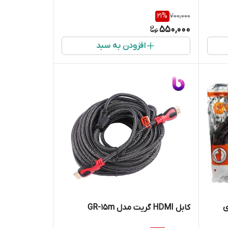
21
%
700,000
550,000
افزودن به سبد
کابل HDMI گریت مدل GR-15m