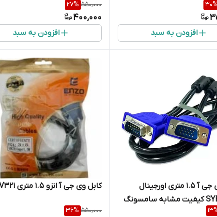
27
%
550,000
30
400,000
3
افزودن به سبد
افزودن به سبد
کابل وی جی آ 1.5 متری اورجینال
کابل وی جی آ انزو 1.5 متری V321
 سامسونگ
36
%
550,000
13