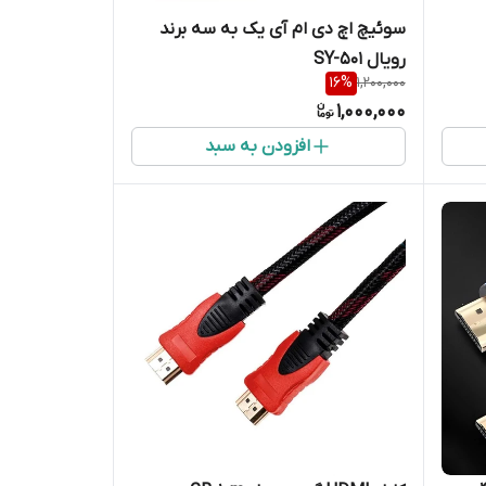
سوئیچ اچ دی ام آی یک به سه برند
رویال SY-501
16
%
1,200,000
1,000,000
افزودن به سبد