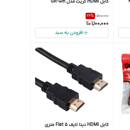
کابل HDMI گریت مدل GR-10m
26
%
1,500,000
1,100,000
افزودن به سبد
کابل HDMI دیتا لایف Flat 5 متری