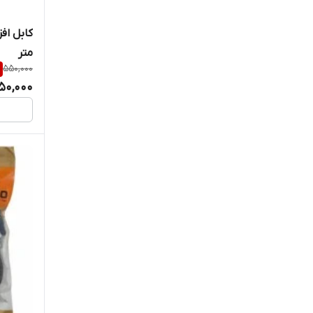
XP Product
متر
550,000
50,000