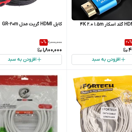
کابل HDMI گریت مدل GR-20m
10
%
2,000,000
20
1,800,000
4
افزودن به سبد
افزودن به سبد