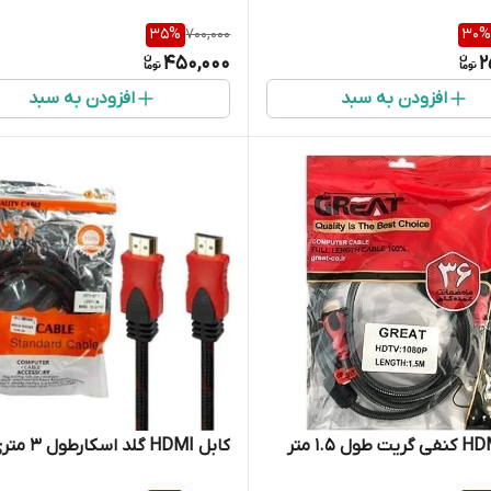
35
%
700,000
30
%
450,000
2
افزودن به سبد
افزودن به سبد
کابل HDMI گلد اسکارطول 3 متری