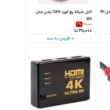
کابل شبکه پچ کورد Cat6 بلدن مدل
5m
6
%
310,000
290,000
افزودن به سبد