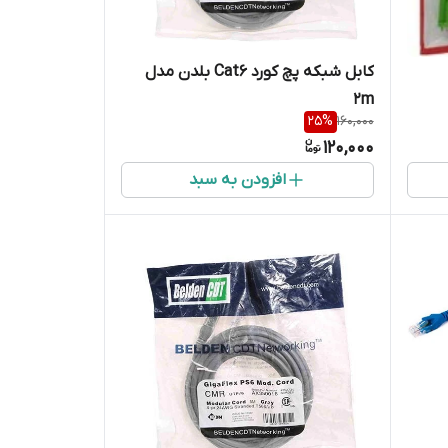
کابل شبکه پچ کورد Cat6 بلدن مدل
2m
25
%
160,000
120,000
افزودن به سبد