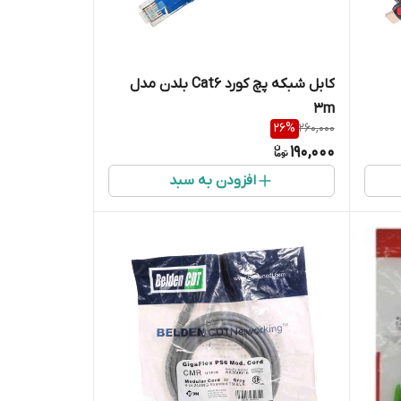
کابل شبکه پچ کورد Cat6 بلدن مدل
3m
26
%
260,000
190,000
افزودن به سبد