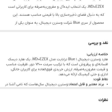
WD10EZEX، یک انتخاب ایده‌آل و مقرون‌به‌صرفه برای کاربرانی است
که به دنبال فضای ذخیره‌سازی بالا با قیمتی مناسب هستند. این
محصول از سری Blue شرکت وسترن دیجیتال، به عنوان یکی از
پرفروش‌ترین و محبوب‌ترین هاردهای جهان شناخته می‌شود و ترکیبی
عالی از عملکرد، قابلیت اطمینان و ارزش خرید را ارائه می‌دهد.
نقد و بررسی
مشخصات فنی کلیدی:
خلاصه ارزیابی:
ظرفیت:
۱ ترابایت – فضای کافی برای ذ ذخیره هزاران فیلم، عکس،
هارد وسترن دیجیتال Blue 1 ترابایت مدل WD10EZEX، یک هارد دیسک
آهنگ و نصب ده‌ها بازی و نرم‌افزار
افسانه‌ای و پرفروش است که با ترکیب سرعت ۷۲۰۰ دور، ظرفیت مناسب
و قیمت مقرون‌به‌صرفه، ارزش خریدی فوق‌العاده برای کاربران خانگی،
سرعت چرخش:
۷۲۰۰ دور در دقیقه – عملکرد سریع و روان در اجرای
اداری و حتی گیمینگ ارائه می‌دهد.
برنامه‌ها و انتقال اطلاعات
نقاط قوت:
برند معتبر و قابل اعتماد:
وسترن دیجیتال سال‌هاست که نامی آشنا در
حافظه کش:
۶۴ مگابایت – برای پردازش سریع‌تر داده‌ها و کاهش زمان
صنعت ذخیره‌سازی است. سری Blue به عنوان محصول میان‌رده این
برند، کیفیتی فراتر از انتظار را با قیمتی مناسب ارائه می‌دهد و در
انتظار
سراسر جهان به پایداری و دوام بالا معروف است.
نظرات
سری Blue وسترن دیجیتال به عنوان محصول میان‌رده و همه‌کاره این
سرعت عالی ۷۲۰۰ دور در دقیقه:
این هارد در مقایسه با مدل‌های ۵۴۰۰
دور، تفاوت محسوسی در سرعت بوت ویندوز، اجرای برنامه‌ها و انتقال
برند، تعادل بی‌نظیری بین سرعت، ظرفیت و قیمت ارائه می‌دهد.