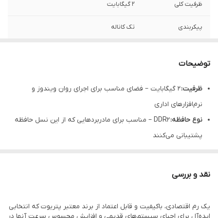
ظرفیت کلی
2 گیگابایت
پیکربندی
تک کاناله
توضیحات
ظرفیت:
۲ گیگابایت – فضای مناسب برای اجرای روان ویندوز و
نرم‌افزارهای اداری
نوع حافظه:
DDR2 – مناسب برای مادربردهایی که از این نسل حافظه
پشتیبانی می‌کنند
فرکانس:
۸۰۰ مگاهرتز (PC2-6400) – بالاترین سرعت استاندارد در نسل
DDR2 برای عملکرد بهینه
نقد و بررسی
تأخیر (CL):
CL6 – زمان پاسخ‌دهی استاندارد برای اجرای روان برنامه‌ها
ولتاژ کاری:
۱.۸ ولت – مصرف انرژی استاندارد و بهینه برای نسل DDR2
یک رم اقتصادی، باکیفیت و قابل اعتماد از برند معتبر پتریوت که انتخابی
تعداد پین:
۲۴۰ پین – مناسب برای کامپیوترهای رومیزی (مدل DIMM)
ایده‌آل برای احیای سیستم‌های قدیمی و افزایش محسوس سرعت آنها در