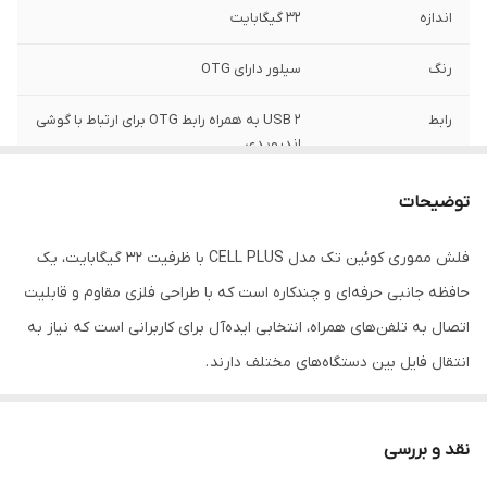
اندازه
32 گیگابایت
رنگ
سیلور دارای OTG
رابط
USB 2 به همراه رابط OTG برای ارتباط با گوشی
اندرویدی
طراحی
کوچک ، زیباو کاربردی ، متناسب انواع گوشی
توضیحات
سامسونگ ،شیائومی و ...
فلش مموری کوئین تک مدل CELL PLUS با ظرفیت 32 گیگابایت، یک
حافظه جانبی حرفه‌ای و چندکاره است که با طراحی فلزی مقاوم و قابلیت
اتصال به تلفن‌های همراه، انتخابی ایده‌آل برای کاربرانی است که نیاز به
انتقال فایل بین دستگاه‌های مختلف دارند .
مشخصات فنی کلیدی
:
بخش
مشخصات
نقد و بررسی
برند
کوئین تک (Queen Tech)