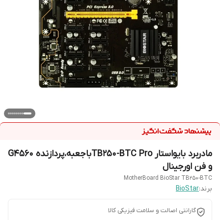
مادربرد بایواستار TB250-BTC Proباجعبه،پردازنده G4560
و فن اورجینال
MotherBoard BioStar TB250-BTC
برند:
BioStar
گارانتی اصالت و سلامت فیزیکی کالا