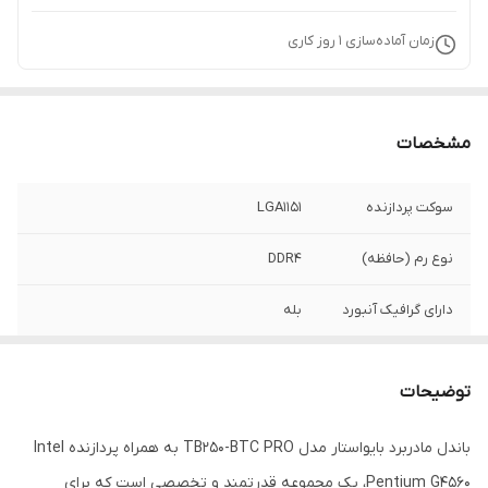
زمان آماده‌سازی
1
روز کاری
مشخصات
سوکت پردازنده
LGA1151
نوع رم (حافظه)
DDR4
دارای گرافیک آنبورد
بله
تعداد خشاب های
2X Dual Channel
رم
توضیحات
باندل مادربرد بایواستار مدل TB250-BTC PRO به همراه پردازنده Intel
Pentium G4560، یک مجموعه قدرتمند و تخصصی است که برای