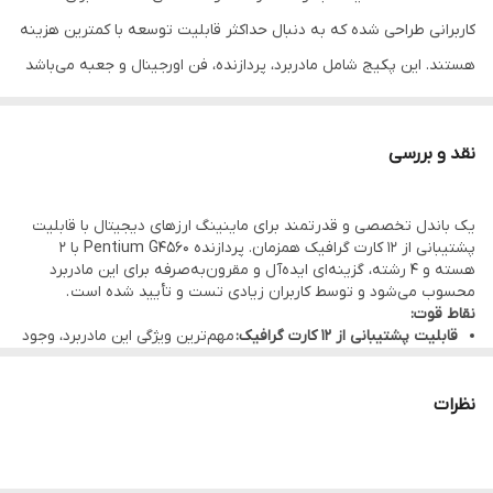
کاربرانی طراحی شده که به دنبال حداکثر قابلیت توسعه با کمترین هزینه
هستند. این پکیج شامل مادربرد، پردازنده، فن اورجینال و جعبه می‌باشد
و برای مصارف ماینینگ (استخراج ارز دیجیتال) ایده‌آل است.
مشخصات فنی کلیدی:
نقد و بررسی
بخش
مشخصات
بایواستار TB250-BTC PRO – فرم فاکتور ATX (29.5cm
یک باندل تخصصی و قدرتمند برای ماینینگ ارزهای دیجیتال با قابلیت
مادربرد
x 21cm)
پشتیبانی از ۱۲ کارت گرافیک همزمان. پردازنده Pentium G4560 با ۲
هسته و ۴ رشته، گزینه‌ای ایده‌آل و مقرون‌به‌صرفه برای این مادربرد
چیپست
Intel B250 Express Chipset
محسوب می‌شود و توسط کاربران زیادی تست و تأیید شده است .
نقاط قوت:
سوکت پردازنده
LGA1151 – پشتیبانی از نسل ششم و هفتم اینتل
قابلیت پشتیبانی از ۱۲ کارت گرافیک:
مهم‌ترین ویژگی این مادربرد، وجود
۱۲ اسلات PCI-E (۱ عدد x16 و ۱۱ عدد x1) است که امکان اتصال همزمان ۱۲
Intel Pentium G4560 (معماری Kaby Lake، 14
پردازنده
کارت گرافیک برای استخراج ارز دیجیتال را فراهم می‌کند . برند بایواستار
نانومتری)
این مادربرد را به عنوان "نفرین‌برتر جهان در زمینه ماینینگ" معرفی
نظرات
کرده است .
فرکانس
۳.۵۰ گیگاهرتز – ۲ هسته فیزیکی، ۴ رشته پردازشی با
چیپست Intel B250 با اسلات‌های Native PCI-E:
برخلاف برخی
مادربردهای ماینینگ که از چیپست H110 با PCI-e bridge استفاده
پردازنده
فناوری Hyper-Threading
می‌کنند، این مادربرد از چیپست B250 با ۱۲ اسلات PCI-E کاملاً Native