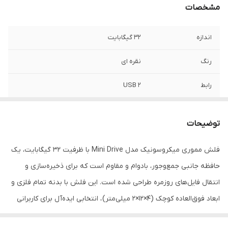
مشخصات
اندازه
32 گیگابایت
رنگ
نقره ای
رابط
USB 2
طراحی
کوچک ، زیباو کاربردی ، متناسب انواع لپ تاپ ،
سیستم و...
توضیحات
فلش مموری میکروسونیک مدل Mini Drive با ظرفیت 32 گیگابایت، یک
حافظه جانبی جمع‌وجور، بادوام و مقاوم است که برای ذخیره‌سازی و
انتقال فایل‌های روزمره طراحی شده است. این فلش با بدنه تمام فلزی و
ابعاد فوق‌العاده کوچک (۴×۱۲×۲ میلی‌متر) ، انتخابی ایده‌آل برای کاربرانی
است که به دنبال یک فلش مموری شیک، مقاوم و قابل حمل هستند .