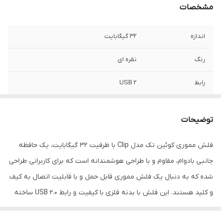
مشخصات
اندازه
32 گیگابایت
رنگ
نقره ای
رابط
USB 2
طراحی
کوچک ، زیباو کاربردی ، متناسب انواع لپ تاپ ،
سیستم و...
توضیحات
فلش مموری کوئین تک مدل Clip با ظرفیت 32 گیگابایت، یک حافظه
جانبی بادوام، مقاوم و با طراحی هوشمندانه است که برای کاربرانی طراحی
شده که به دنبال یک فلش مموری قابل حمل و با قابلیت اتصال به کیف
و کلید هستند. این فلش با بدنه فلزی با کیفیت و رابط USB 2.0 ساخته
شده است.