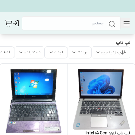
لپ تاپ
پربازدیدترین
برندها
قیمت
دسته‌بندی
فقط م
لپ تاپ لنوو Intel i5 Gen