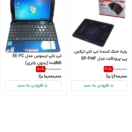
پایه خنک کننده لپ تاپ ایکس
لپ تاپ ایسوس مدل EE PC
پی-پروداکت مدل XP-F99P
1005NA (بدون باتری)
20,000,000
2,000,000
50
%
40
%
10,000,000
1,200,000
افزودن به سبد
افزودن به سبد