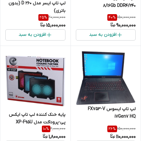
لپ تاپ ایسر مدل D 260 (بدون
8/16Gb DDR4/240
باتری)
NVME/14.6LED Touch
20,000,000
150,000,000
25
%
40
%
15,000,000
90,000,000
افزودن به سبد
افزودن به سبد
لپ تاپ ایسوس FX753-V
پایه خنک کننده لپ تاپ ایکس
i7Gen7 HQ
پی-پروداکت مدل XP-F95U
/16GB/120Gb/1Tb/4Gb 1050Ti
2,000,000
150,000,000
10
%
26
%
1,800,000
110,000,000