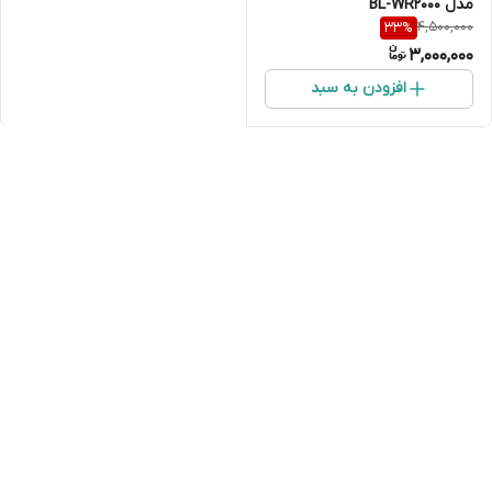
مدل BL-WR2000
4,500,000
33
%
3,000,000
افزودن به سبد