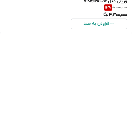
وریتی مدل V-KB6121GCW
5,000,000
14
%
4,300,000
افزودن به سبد