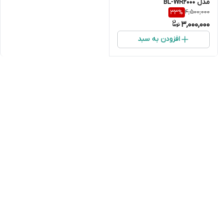
مدل BL-WR2000
4,500,000
33
%
3,000,000
افزودن به سبد