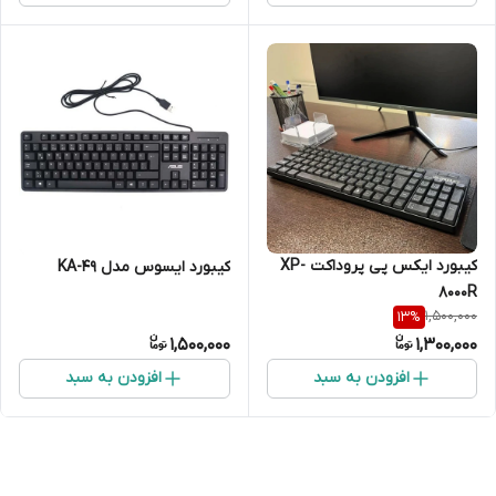
کیبورد ایکس پی پروداکت XP-
کیبورد ایسوس مدل KA-49
8000R
1,500,000
13
%
1,500,000
1,300,000
افزودن به سبد
افزودن به سبد