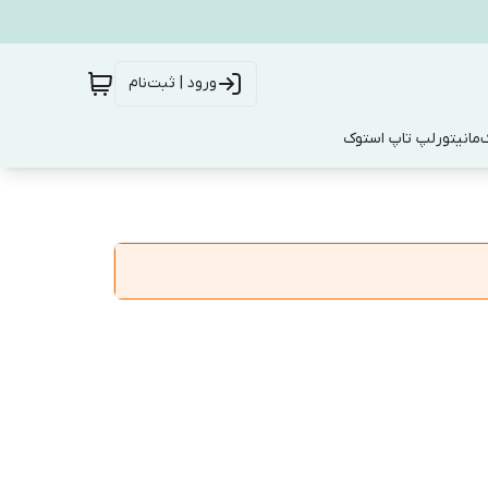
ورود | ثبت‌نام
ک
مانیتور
لپ تاپ استوک