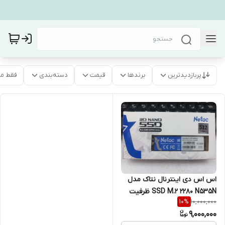
پربازدیدترین
برندها
قیمت
دسته‌بندی
فقط م
اس اس دی اینترنال نتاک مدل
SSD M.2 2280 N535N ظرفیت
10,000,000
10
%
512 گیگابایت
9,000,000