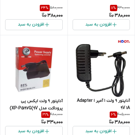
580,000
430,000
34
%
11
%
380,000
380,000
افزودن به سبد
افزودن به سبد
آداپتور 9 ولت 1 آمپر ا Adapter
آداپتور 9 ولت ایکس پی
9V 1A
پروداکت مدل XP-P5197G(9V)
480,000
405,000
31
%
6
%
330,000
380,000
افزودن به سبد
افزودن به سبد