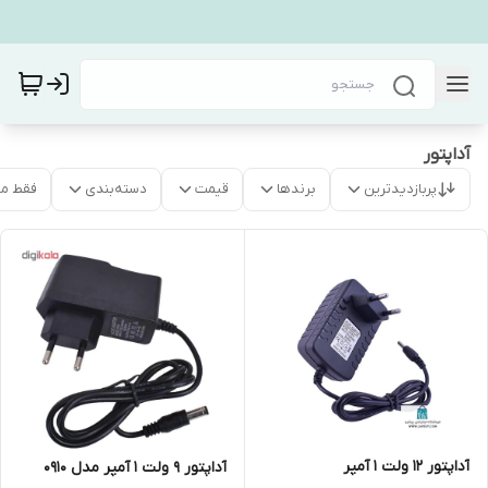
آداپتور
پربازدیدترین
برندها
قیمت
دسته‌بندی
فقط م
آداپتور 12 ولت 1 آمپر
آداپتور 9 ولت 1 آمپر مدل 0910