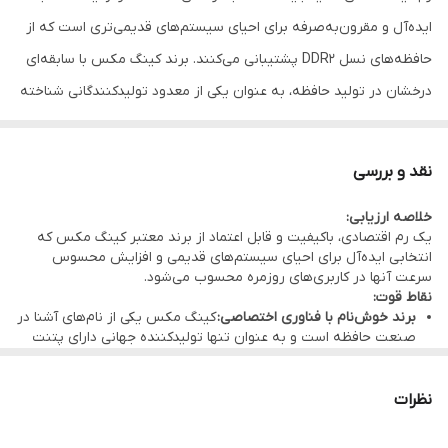
ایده‌آل و مقرون‌به‌صرفه برای احیای سیستم‌های قدیمی‌تری است که از
حافظه‌های نسل DDR2 پشتیبانی می‌کنند. برند کینگ مکس با سابقه‌ای
درخشان در تولید حافظه، به عنوان یکی از معدود تولیدکنندگانی شناخته
می‌شود که دارای فناوری اختصاصی در ساخت ماژول‌های حافظه است .
مشخصات فنی کلیدی:
نقد و بررسی
ظرفیت:
۲ گیگابایت – فضای مناسب برای اجرای روان ویندوز و
خلاصه ارزیابی:
نرم‌افزارهای اداری
یک رم اقتصادی، باکیفیت و قابل اعتماد از برند معتبر کینگ مکس که
نوع حافظه:
DDR2 – مناسب برای مادربردهایی که از این نسل حافظه
انتخابی ایده‌آل برای احیای سیستم‌های قدیمی و افزایش محسوس
سرعت آنها در کاربری‌های روزمره محسوب می‌شود.
پشتیبانی می‌کنند
نقاط قوت:
فرکانس:
۸۰۰ مگاهرتز (PC2-6400) – بالاترین سرعت استاندارد در نسل
برند خوش‌نام با فناوری اختصاصی:
کینگ مکس یکی از نام‌های آشنا در
صنعت حافظه است و به عنوان تنها تولیدکننده جهانی دارای پتنت
DDR2 برای عملکرد بهینه
ساخت ماژول‌های حافظه رنگی شناخته می‌شود . کیفیت ساخت بالای
محصولات این برند، سال‌هاست که اعتماد کاربران را جلب کرده است.
ولتاژ کاری:
۱.۸ ولت – مصرف انرژی بهینه و تولید حرارت کم
ارتقای محسوس سرعت:
افزودن این رم ۲ گیگابایتی به سیستم، به
نظرات
تعداد پین:
۲۴۰ پین – مناسب برای کامپیوترهای رومیزی (مدل DIMM)
ویژه اگر در حال حاضر رم کمتری دارید، تفاوت چشمگیری در سرعت
اجرای برنامه‌ها و پاسخ‌دهی سیستم ایجاد می‌کند. کاربران تأیید
نوع ماژول:
Non-ECC، Unbuffered – سازگار با اکثر مادربردهای خانگی