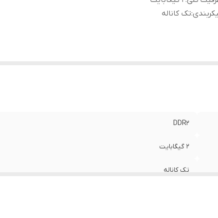
رفیت کلی
:
2 گیگابایت
کربندی
:
تک کاناله
DDR2
2 گیگابایت
تک کاناله