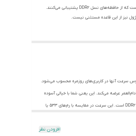
رم سیلیکون پاور ۲ گیگابایت DDR2 با فرکانس ۸۰۰ مگاهرتز، یک انتخاب ایده‌آل و مقرون‌به‌صرفه برای ارتقای سیستم‌های قدیمی‌تری است که از حافظه‌های نسل DDR2 پشتیبانی می‌کنند.
سوس سرعت آنها در کاربری‌های روزمره محسوب می‌شود.
‌العمر عرضه می‌کند . این یعنی شما با خیالی آسوده
این رم با سرعت ۸۰۰ مگاهرتز کار می‌کند که بالاترین سرعت استاندارد در نسل DDR2 است . این سرعت در مقایسه با رم‌های ۵۳۳ یا
برند سیلیکون پاور به عنوان یکی از تولیدکنندگان مطرح حافظه در جهان شناخته می‌شود. این رم با بهره‌مندی از تراشه‌های باکیفیت Nanya (که بسیاری از مدل‌های سیلیکون پاور از این
 می‌کند. یکی از کاربران نوشته است که این رم با
افزودن نظر
افزارهای آفیس ابراز رضایت کرده‌اند. یک کاربر تأکید
افه کردن این رم به سیستم خود، می‌توانید تجربه روان‌تری در اجرای همزمان چندین