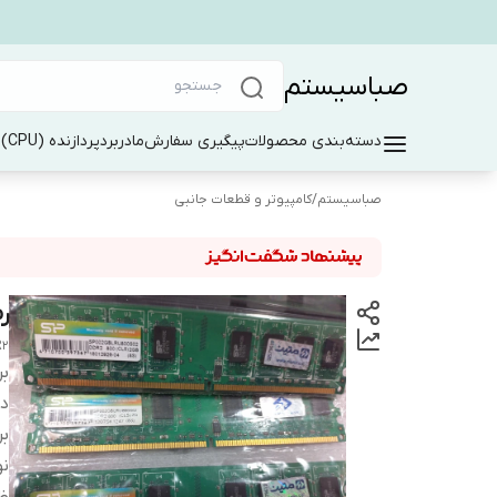
صباسیستم
دسته‌بندی محصولات
پیگیری سفارش
مادربرد
پردازنده (CPU)
ر
صباسیستم
/
کامپیوتر و قطعات جانبی
رم
R2
بر
دس
بر
نو