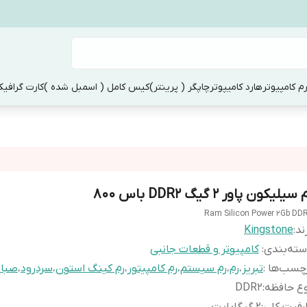
م کامپیوتر
هارد کامیپوتر
چاپگر ( پرینتر)
کیس کامل ( اسمبل شده )
کارت گرافی
 سیلیکون پاور 2 گیگ DDR2 باس 800
Ram Silicon Power 2Gb DD
ند:
Kingstone
ته‌بندی
:
کامپیوتر و قطعات جانبی
چسب‌ها :
تبریز
،
رم
،
رم سیستم
،
رم کامپیتور
،
رم کینگ استون
،
سردرود
،
صبا
ع حافظه
:
DDR2