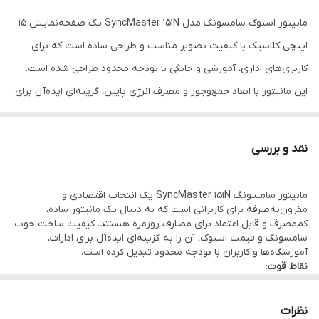
مانیتور استوک سامسونگ مدل SyncMaster 151N یک صفحه‌نمایش 15
اینچی کلاسیک با کیفیت تصویر مناسب و طراحی ساده است که برای
کاربری‌های اداری، آموزشی و خانگی با بودجه محدود طراحی شده است.
این مانیتور با ابعاد جمع‌وجور و مصرف انرژی پایین، گزینه‌ای ایده‌آل برای
فضاهای کاری کوچک و سیستم‌های قدیمی محسوب می‌شود.
مشخصات فنی کلیدی
:
نقد و بررسی
بخش
مشخصات
برند
سامسونگ (Samsung)
مانیتور سامسونگ SyncMaster 151N یک انتخاب اقتصادی و
مقرون‌به‌صرفه برای کاربرانی است که به دنبال یک مانیتور ساده،
مدل
SyncMaster 151N
کم‌مصرف و قابل اعتماد برای مصارف روزمره هستند. کیفیت ساخت خوب
سایز صفحه
15 اینچ
سامسونگ و قیمت استوک، آن را به گزینه‌ای ایده‌آل برای ادارات،
آموزشگاه‌ها و کاربران با بودجه محدود تبدیل کرده است.
نوع صفحه
LCD (کریستال مایع)
نقاط قوت
:
برند معتبر سامسونگ:
سامسونگ به عنوان یکی از برترین
حداکثر رزولوشن
1024 × 768 پیکسل
تولیدکنندگان صفحه‌نمایش در جهان، محصولات باکیفیت و بادوامی را
عرضه می‌کند.
نسبت تصویر
4:3 (استاندارد)
نظرات