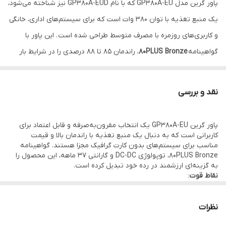
پاور گرین مدل GP380A-EU که با نام GP380A-EUD نیز شناخته می‌شود،
یک منبع تغذیه با توان 380 وات است که برای سیستم‌های اداری، خانگی
و کاربری‌های روزمره با مصرف متوسط طراحی شده است . این پاور با
گواهینامه
80PLUS Bronze
، راندمان 85 تا 88 درصدی را در شرایط بار
معمولی ارائه می‌دهد و مصرف انرژی را بهینه می‌کند .
این پاور به عنوان یکی از محصولات سری
Extra Utility (EU)
گرین، در
نقد و بررسی
دسته محصولات میان‌رده این برند قرار می‌گیرد و با بهره‌مندی از
توپولوژی
Double-Forward
و مدارات حفاظتی کامل، گزینه‌ای قابل اعتماد
پاور گرین GP380A-EU یک انتخاب مقرون‌به‌صرفه و قابل اعتماد برای
برای کاربران با بودجه محدود محسوب می‌شود .
کاربرانی است که به دنبال یک منبع تغذیه با راندمان بالا و قیمت
مناسب برای سیستم‌های بدون کارت گرافیک مجزا هستند. گواهینامه
مشخصات فنی کلیدی
:
80PLUS Bronze، توپولوژی DC-DC و گارانتی 37 ماهه، این محصول را
بخش
مشخصات
به گزینه‌ای ارزشمند در رده خود تبدیل کرده است.
نقاط قوت
:
توان خروجی
380 وات (340 وات روی شاخه 12V+)
گواهینامه 80PLUS Bronze
: با راندمان 85 تا 88 درصد، مصرف انرژی
بهینه‌تری نسبت به پاورهای بدون گواهینامه دارد و در هزینه‌های
گواهینامه 80PLUS
Bronze (راندمان 85 تا 88 درصد)
برق صرفه‌جویی می‌کند .
نظرات
توپولوژی DC-DC (فناوری پیشرفته)
: این پاور به جای توپولوژی
فرم فاکتور
ATX12V v2.31