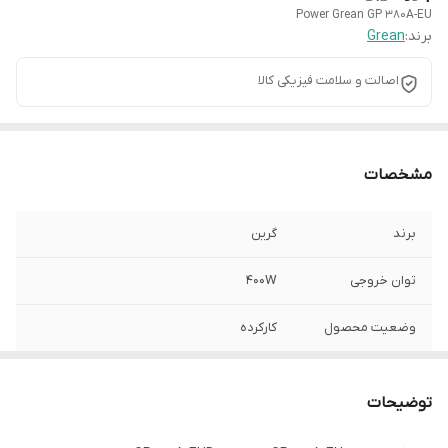
Power Grean GP 380A-EU
برند:
Grean
اصالت و سلامت فیزیکی کالا
مشخصات
برند
گرین
توان خروجی
400W
وضعیت محصول
کارکرده
توضیحات