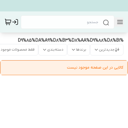
%D9%85%DA%A9%D8%B3%D8%AA%D9%88%D8%B1
جدیدترین
برندها
دسته‌بندی
فقط محصولات موجود
کالایی در این صفحه موجود نیست