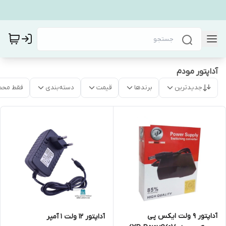
آداپتور مودم
جدیدترین
برندها
قیمت
دسته‌بندی
فقط محص
آداپتور 9 ولت ایکس پی
آداپتور 12 ولت 1 آمپر