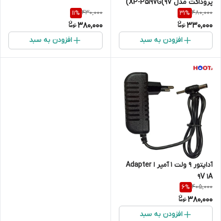
پروداکت مدل XP-P5197G(9V)
430,000
480,000
11
%
31
%
380,000
330,000
افزودن به سبد
افزودن به سبد
آداپتور 9 ولت 1 آمپر ا Adapter
9V 1A
405,000
6
%
380,000
افزودن به سبد