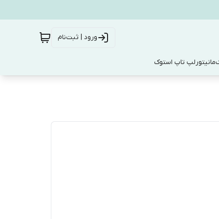
ورود | ثبت‌نام
ک
مانیتور
لپ تاپ استوک