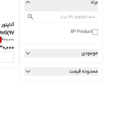
برند
XP Product
97G(9V)
%
480,000
30,000
موجودی
محدوده قیمت