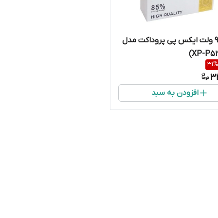
آداپتور 9 ولت ایکس پی پروداکت مدل
XP-P51
31
3
افزودن به سبد