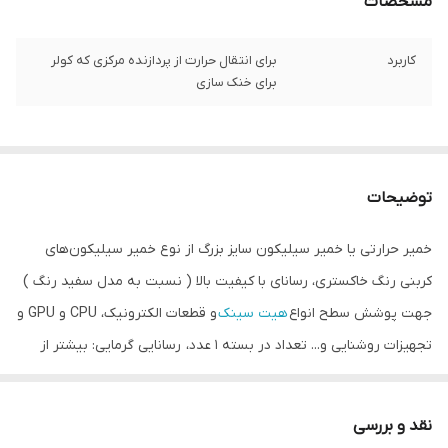
مشخصات
کاربرد
برای انتقال حرارت از پردازنده مرکزی که کولر
برای خنک سازی
توضیحات
خمیر حرارتی یا خمیر سیلیکون سایز بزرگ از نوع خمیر سیلیکون‌های
کربنی رنگ خاکستری، رسانای با کیفیت بالا ( نسبت به مدل سفید رنگ )
جهت پوشش سطح انواع
هیت سینک
و قطعات الکترونیک، CPU و GPU و
تجهیزات روشنایی و... تعداد در بسته 1 عدد، رسانایی گرمایی: بیشتر از
1.93 وات بر متر-کلوین، امپدانس حرارتی: کمتر از 0.225 درجه سانتی‌گراد-
اینچ مربع بر وات
نقد و بررسی