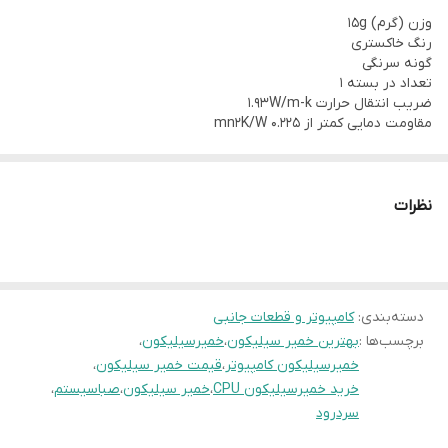
وزن (گرم) 15g
رنگ خاکستری
گونه سرنگی
تعداد در بسته 1
ضریب انتقال حرارت 1.93W/m-k
مقاومت دمایی کمتر از 0.225 mn2K/W
نظرات
دسته‌بندی
:
کامپیوتر و قطعات جانبی
برچسب‌ها :
بهترین خمیر سیلیکون
،
خمیرسیلیکون
،
خمیرسیلیکون کامپیوتر
،
قیمت خمیر سیلیکون
،
خرید خمیرسیلیکون CPU
،
خمیر سیلیکون
،
صباسیستم
،
سردرود